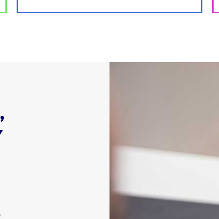
,
Y
o