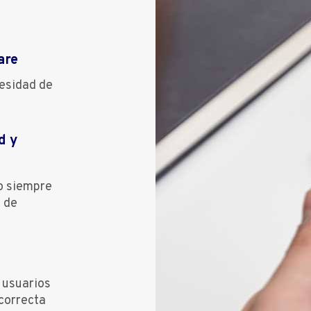
are
cesidad de
d y
o siempre
y de
s usuarios
correcta