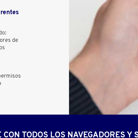
erentes
do:
lores de
os
permisos
o
 CON TODOS LOS NAVEGADORES Y 