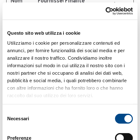
Nom
Fournisseur
Finalité
de
conservat
_ga
Google
Enregistre un
2
identifiant
année
Questo sito web utilizza i cookie
unique utilisé
s
Utilizziamo i cookie per personalizzare contenuti ed
pour générer
annunci, per fornire funzionalità dei social media e per
des données
analizzare il nostro traffico. Condividiamo inoltre
statistiques sur
informazioni sul modo in cui utilizza il nostro sito con i
la façon dont le
nostri partner che si occupano di analisi dei dati web,
visiteur utilise le
pubblicità e social media, i quali potrebbero combinarle
site.
con altre informazioni che ha fornito loro o che hanno
_ga_#
Google
Utilisé par
2
raccolto dal suo utilizzo dei loro servizi.
Google Analytics
année
our recueillir
s
Selezione
des données sur
Necessari
del
le nombre de
consenso
fois qu'un
Preferenze
utilisateur a