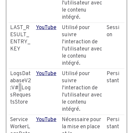
l'utilisateur avec
le contenu
intégré.
LAST_R
YouTube
Utilisé pour
Sessi
ESULT_
suivre
on
ENTRY_
l'interaction de
KEY
l'utilisateur avec
le contenu
intégré.
LogsDat
YouTube
Utilisé pour
Persi
abaseV2
suivre
stant
:V#||Log
l'interaction de
sReques
l'utilisateur avec
tsStore
le contenu
intégré.
Service
YouTube
Nécessaire pour
Persi
WorkerL
la mise en place
stant