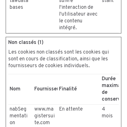
ta#data
suivre
stant
bases
l'interaction de
l'utilisateur avec
le contenu
intégré.
Non classés (1)
Les cookies non classés sont les cookies qui
sont en cours de classification, ainsi que les
fournisseurs de cookies individuels.
Durée
maximale
Nom
Fournisseur
Finalité
de
conservat
nabSeg
www.ma
En attente
4
mentati
gistersui
mois
on
te.com