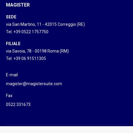
MAGISTER
SEDE
via San Martino, 11 - 42015 Correggio (RE)
Tel. +39 0522 1757750
FILIALE
via Savoia, 78 - 00198 Roma (RM)
Tel. +39 06 91511305
E-mail
magister@magistersuite.com
Fax
0522 331673
©Magister 2026 - Magister srl P.I. e C.F. 03057220356 - Designed by