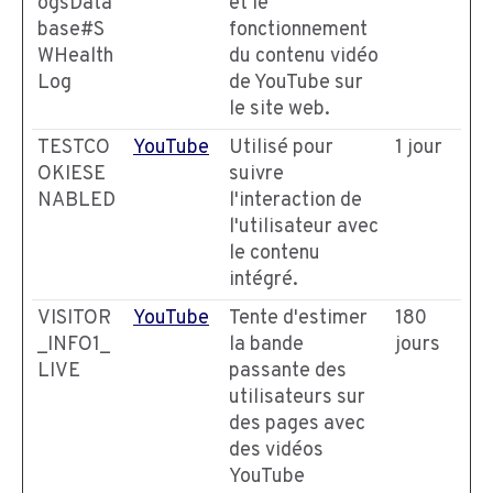
ogsData
et le
base#S
fonctionnement
WHealth
du contenu vidéo
Log
de YouTube sur
le site web.
TESTCO
YouTube
Utilisé pour
1 jour
OKIESE
suivre
NABLED
l'interaction de
l'utilisateur avec
le contenu
intégré.
VISITOR
YouTube
Tente d'estimer
180
_INFO1_
la bande
jours
LIVE
passante des
utilisateurs sur
des pages avec
des vidéos
YouTube