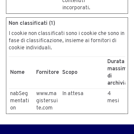
contenuti
incorporati.
Non classificati (1)
I cookie non classificati sono i cookie che sono in
fase di classificazione, insieme ai fornitori di
cookie individuali.
Durata
massima
Nome
Fornitore
Scopo
di
archiviazi
nabSeg
www.ma
In attesa
4
mentati
gistersui
mesi
on
te.com