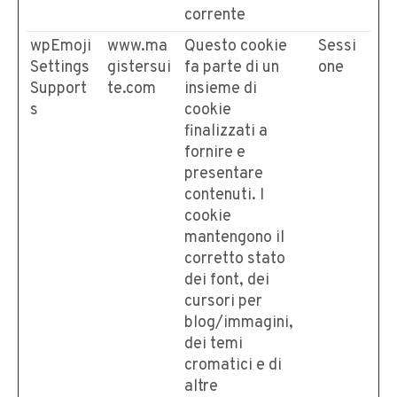
corrente
wpEmoji
www.ma
Questo cookie
Sessi
Settings
gistersui
fa parte di un
one
Support
te.com
insieme di
s
cookie
finalizzati a
fornire e
presentare
contenuti. I
cookie
mantengono il
corretto stato
dei font, dei
cursori per
blog/immagini,
dei temi
cromatici e di
altre