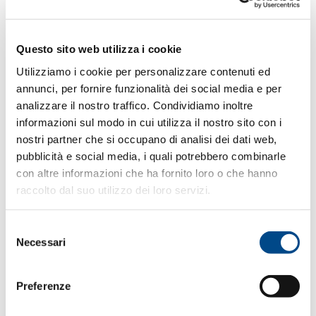
archiviazi
_ga
Google
Registra un ID
2 anni
Questo sito web utilizza i cookie
univoco
utilizzato per
Utilizziamo i cookie per personalizzare contenuti ed
generare dati
annunci, per fornire funzionalità dei social media e per
statistici su
analizzare il nostro traffico. Condividiamo inoltre
come il
informazioni sul modo in cui utilizza il nostro sito con i
visitatore
nostri partner che si occupano di analisi dei dati web,
utilizza il sito
pubblicità e social media, i quali potrebbero combinarle
internet.
con altre informazioni che ha fornito loro o che hanno
raccolto dal suo utilizzo dei loro servizi.
_ga_#
Google
Utilizzato da
2 anni
Google Analytics
per raccogliere
Selezione
Necessari
dati sul numero
del
di volte che un
consenso
utente ha
Preferenze
visitato il sito
internet, oltre