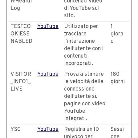
WHealth
contenuti video
Log
di YouTube sul
sito.
TESTCO
YouTube
Utilizzato per
1
OKIESE
tracciare
giorn
NABLED
l'interazione
o
dell'utente con i
contenuti
incorporati.
VISITOR
YouTube
Prova a stimare
180
_INFO1_
la velocità della
giorni
LIVE
connessione
dell'utente su
pagine con video
YouTube
integrati.
YSC
YouTube
Registra un ID
Sessi
univoco per
one