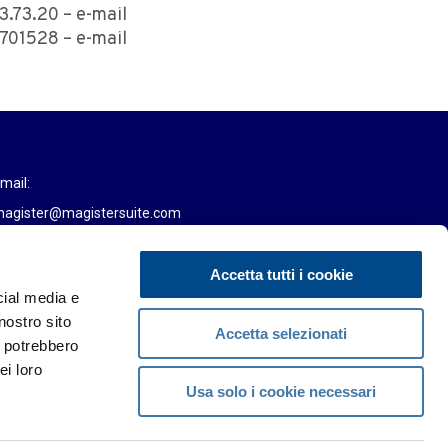
3.73.20 – e-mail
6701528 – e-mail
mail:
agister@magistersuite.com
ax
Accetta tutti i cookie
522 331673
cial media e
nostro sito
Accetta selezionati
i potrebbero
ei loro
Usa solo i cookie necessari