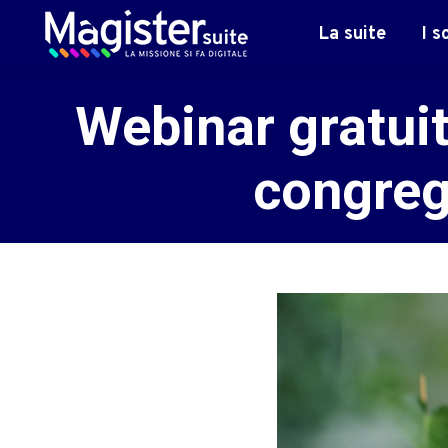
La suite
I s
Webinar gratuit
congreg