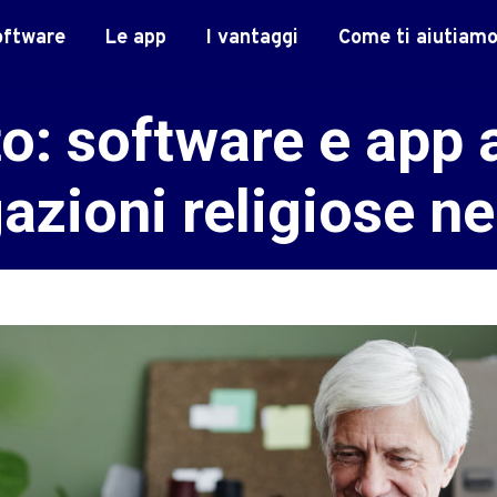
oftware
Le app
I vantaggi
Come ti aiutiam
o: software e app 
azioni religiose n