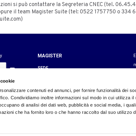
ioni si può contattare la Segreteria CNEC (tel. 06.45.4
pure il team Magister Suite (tel: 0522 1757750 o 334 
uite.com)
MAGISTER
y
E
m
SEDE
via San Martino, 11 - 42015 Correggio (RE)
F
 cookie
Tel. +39 0522 1757750
0
rsonalizzare contenuti ed annunci, per fornire funzionalità dei so
FILIALE
ffico. Condividiamo inoltre informazioni sul modo in cui utilizza il 
via Savoia, 78 - 00198 Roma (RM)
 occupano di analisi dei dati web, pubblicità e social media, i qual
Tel. +39 06 91511305
azioni che ha fornito loro o che hanno raccolto dal suo utilizzo d