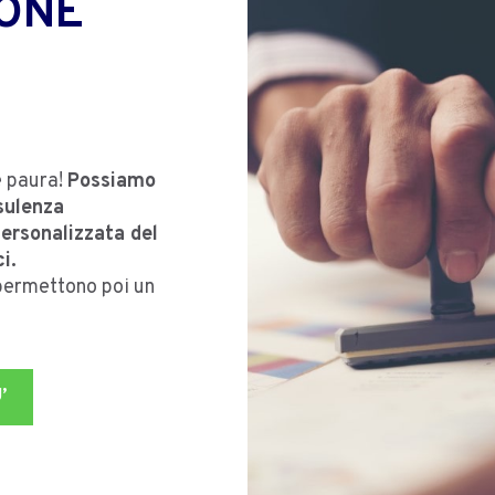
ONE
e paura!
Possiamo
sulenza
ersonalizzata del
i.
 permettono poi un
’