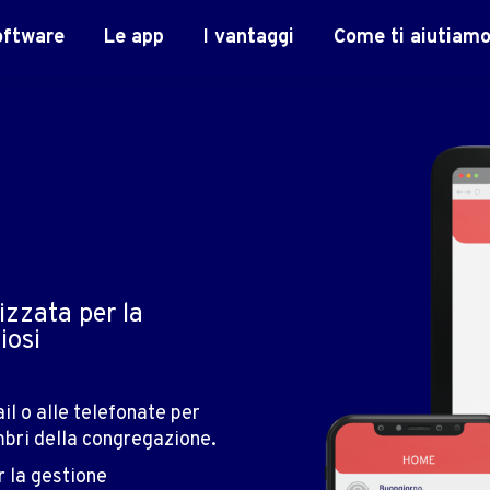
oftware
Le app
I vantaggi
Come ti aiutiam
izzata per la
iosi
il o alle telefonate per
mbri della congregazione.
r la gestione